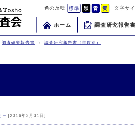
色の反転
文字サ
標準
黒
青
黄
ホーム
調査研究報告
調査研究報告書
調査研究報告書（年度別）
会～
[2016年3月31日]