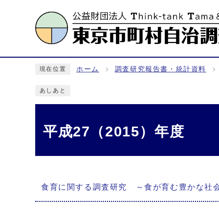
ホーム
調査研究報告書・統計資料
現在位置
あしあと
平成27（2015）年度
メインメニュー
食育に関する調査研究 ～食が育む豊かな社