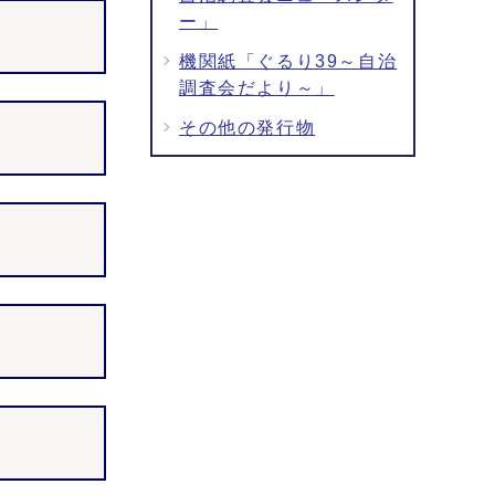
ー」
機関紙「ぐるり39～自治
調査会だより～」
その他の発行物