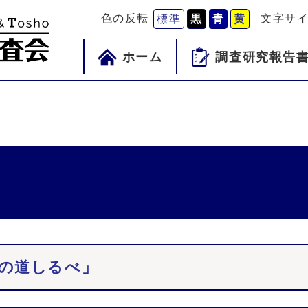
色の反転
文字サ
標準
黒
青
黄
ホーム
調査研究報告
への道しるべ」