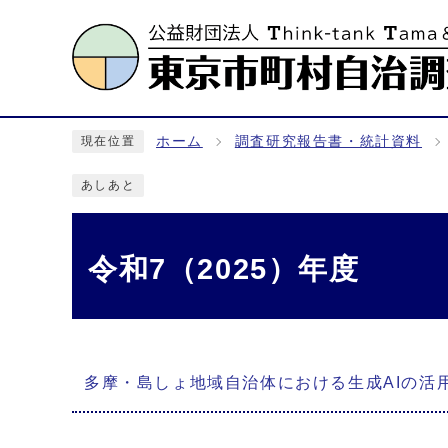
ホーム
調査研究報告書・統計資料
現在位置
あしあと
令和7（2025）年度
メインメニュー
多摩・島しょ地域自治体における生成AIの活