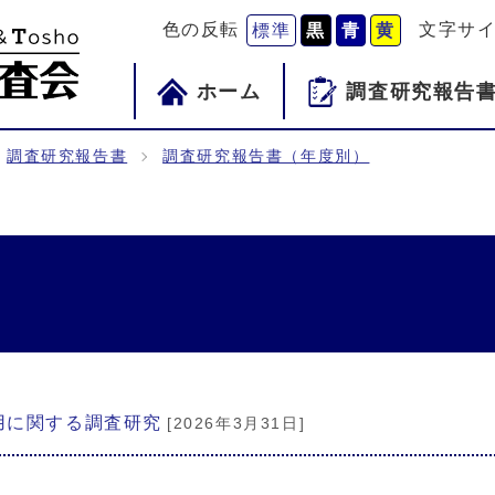
色の反転
文字サ
標準
黒
青
黄
ホーム
調査研究報告
調査研究報告書
調査研究報告書（年度別）
用に関する調査研究
[2026年3月31日]