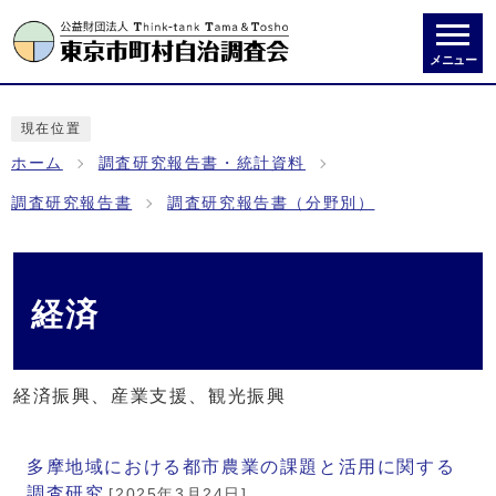
メニュー
現在位置
ホーム
調査研究報告書・統計資料
調査研究報告書
調査研究報告書（分野別）
経済
経済振興、産業支援、観光振興
メインメニュー
多摩地域における都市農業の課題と活用に関する
調査研究
[2025年3月24日]