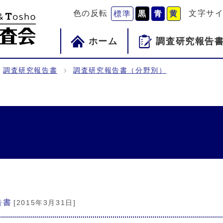
色の反転
文字サ
標準
黒
青
黄
ホーム
調査研究報告
調査研究報告書
調査研究報告書（分野別）
告書
[2015年3月31日]